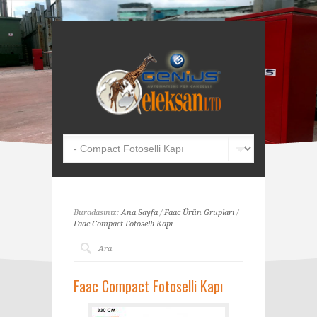
Buradasınız:
Ana Sayfa
/
Faac Ürün Grupları
/
Faac Compact Fotoselli Kapı
Faac Compact Fotoselli Kapı