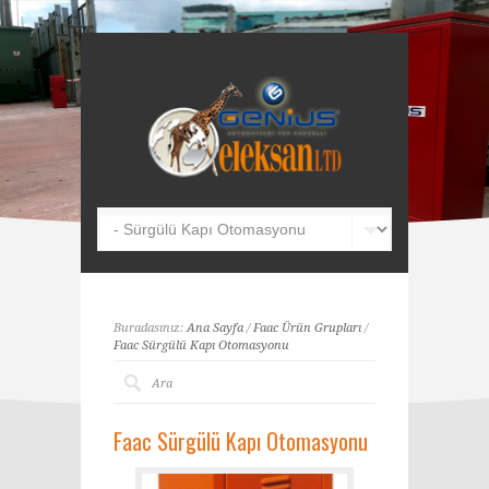
Buradasınız:
Ana Sayfa
/
Faac Ürün Grupları
/
Faac Sürgülü Kapı Otomasyonu
Faac Sürgülü Kapı Otomasyonu