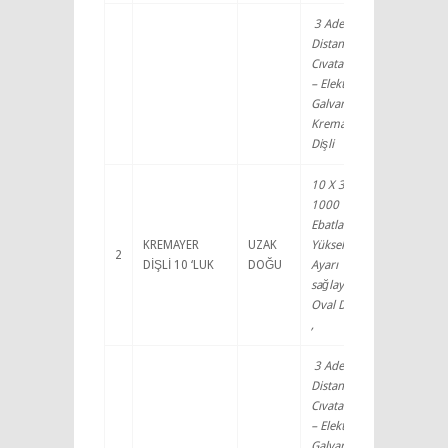
3 Adet
Distans ve
Cıvata dahil
– Elektro
Galvanize
Kremayer
Dişli
10 X 30 X
1000
Ebatlarında,
KREMAYER
UZAK
Yükseklik
2
DİŞLİ 10 ‘LUK
DOĞU
Ayarı
sağlayan
Oval Delikli
,
3 Adet
Distans ve
Cıvata dahil
– Elektro
Galvanize