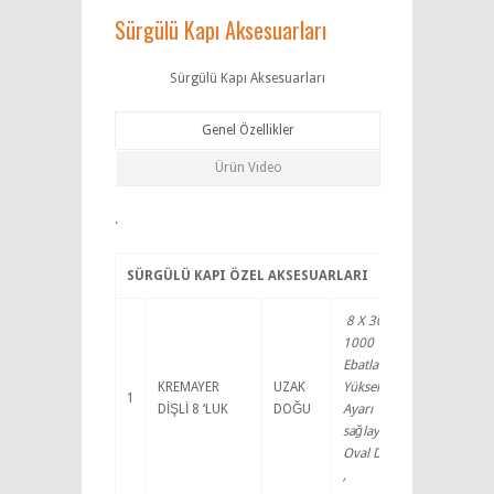
Sürgülü Kapı Aksesuarları
Sürgülü Kapı Aksesuarları
Genel Özellikler
Ürün Video
.
SÜRGÜLÜ KAPI ÖZEL AKSESUARLARI
8 X 30 X
1000
Ebatlarında,
KREMAYER
UZAK
Yükseklik
1
DİŞLİ 8 ‘LUK
DOĞU
Ayarı
sağlayan
Oval Delikli
,