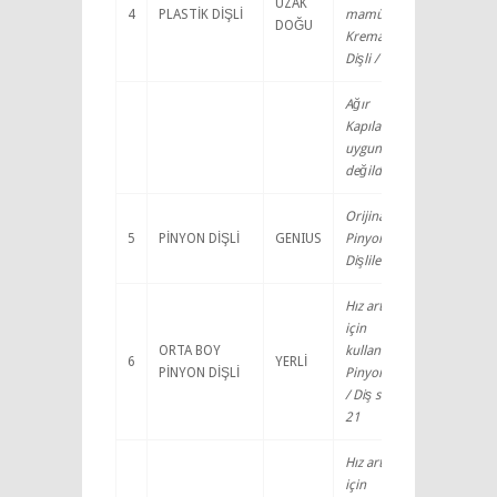
UZAK
4
PLASTİK DİŞLİ
mamül
DOĞU
Kremayer
Dişli /
Ağır
Kapılara
uygun
değildir ..
Orijinal
5
PİNYON DİŞLİ
GENIUS
Pinyon
Dişliler
Hız artırımı
için
ORTA BOY
kullanılan
6
YERLİ
PİNYON DİŞLİ
Pinyon Dişli
/ Diş sayısı :
21
Hız artırımı
için