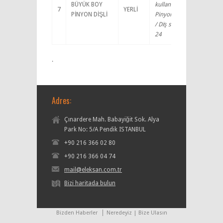
BÜYÜK BOY
kullanılan
7
YERLİ
PİNYON DİŞLİ
Pinyon Dişli
/ Diş sayısı :
24
.
Adres:
Çınardere Mah. Babayiğit Sok. Alya
Park No: 5/A Pendik ISTANBUL
+90 216 366 02 80
+90 216 366 04 74
mail@eleksan.com.tr
Bizi haritada bulun
Bizden Haberler
Neredeyiz | Bize Ulasın