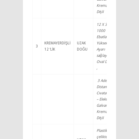
Kremayer
Dişli
12 X 30 X
1000
Ebatlarında,
KREMAYERDİŞLİ
UZAK
Yükseklik
3
12 ‘LİK
DOĞU
Ayarı
sağlayan
Oval Delikli
,
3 Adet
Distans ve
Cıvata dahil
– Elektro
Galvanize
Kremayer
Dişli
Plastik ve
çelikten