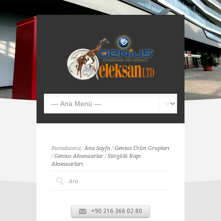
Buradasınız:
Ana Sayfa
/
Genius Ürün Grupları
/
Genius Aksesuarlar
/
Sürgülü Kapı
Aksesuarları
+90 216 366 02 80