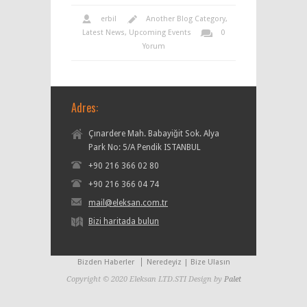
erbil
Another Blog Category
,
Latest News
,
Upcoming Events
0
Yorum
Adres:
Çınardere Mah. Babayiğit Sok. Alya
Park No: 5/A Pendik ISTANBUL
+90 216 366 02 80
+90 216 366 04 74
mail@eleksan.com.tr
Bizi haritada bulun
Bizden Haberler
Neredeyiz | Bize Ulasın
Copyright © 2020 Eleksan LTD.STI Design by
Palet