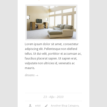
Lorem ipsum dolor sit amet, consectetur
adipiscing elit. Pellentesque non eleifend
tellus. Ut dui velit, porttitor et accumsan ac,
faucibus placerat sapien. Ut sapien erat,
vulputate non ultricies id, venenatis ac
mauris.
devamı →
23
Ağu
2010
erbil
Another Blog Category
,