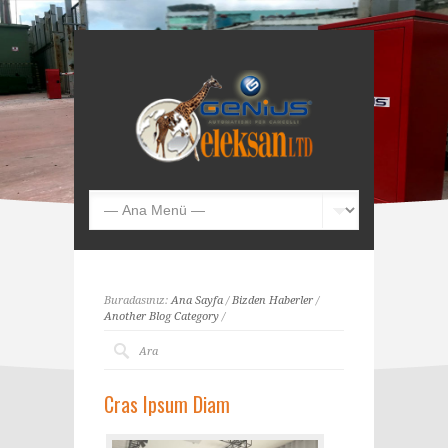
Buradasınız:
Ana Sayfa
/
Bizden Haberler
/
Another Blog Category
/
Cras Ipsum Diam