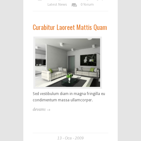
Latest News
0 Yorum
Curabitur Laoreet Mattis Quam
Sed vestibulum diam in magna fringilla eu
condimentum massa ullamcorper.
devamı →
13
Oca
2009