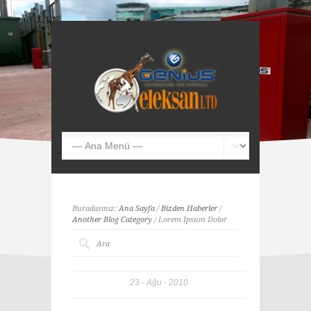
Buradasınız:
Ana Sayfa
/
Bizden Haberler
/
Another Blog Category
/ Lorem Ipsum Dolor
23
Ağu
2010