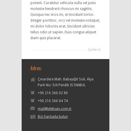
potenti. Curabitur vehicula nulla vel justo
molestie hendrerit rhoncus mi sagittis.
Quisque nec eros mi, et tincidunt tortor.
Integer porttitor, orci vel molestie volutpat,
mi dolor lobortis erat, tincidunt ultricies
tellus odio ut sapien. Duis congue aliquet
diam quis placerat.
[yukarı]
Adres:
Çınardere Mah. Babayiğit Sok. Alya
Park No: 5/A Pendik ISTANBUL
+90 216 366 02 80
+90 216 366 04 74
mail@eleksan.com.tr
Bizi haritada bulun